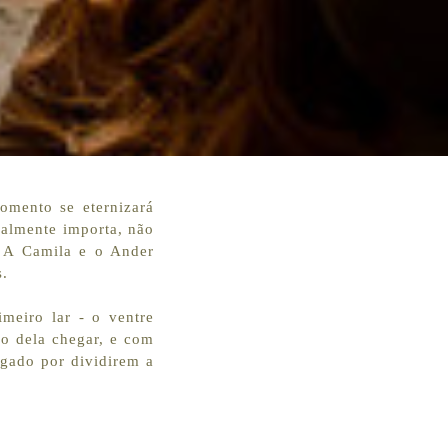
omento se eternizará
realmente importa, não
. A Camila e o Ander
s.
imeiro lar - o ventre
o dela chegar, e com
igado por dividirem a