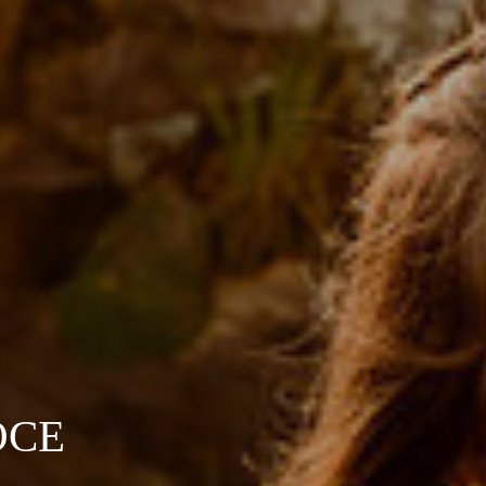
OCE
A