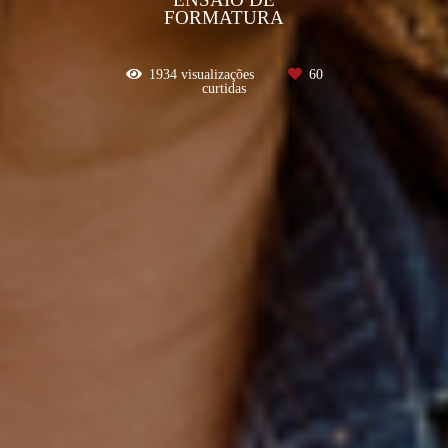
FORMATURA
1934
visualizações
60
curtidas