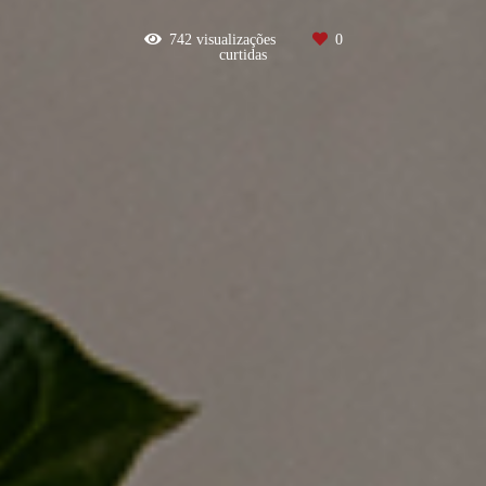
742
visualizações
0
curtidas