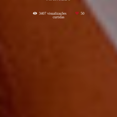
3407
visualizações
50
curtidas