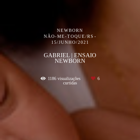
NEWBORN
NÃO-ME-TOQUE/RS
15/JUNHO/2021
GABRIEL | ENSAIO
NEWBORN
1186
visualizações
6
curtidas