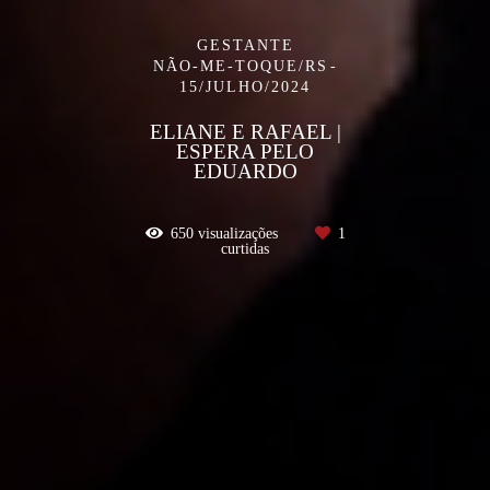
GESTANTE
NÃO-ME-TOQUE/RS
15/JULHO/2024
ELIANE E RAFAEL |
ESPERA PELO
EDUARDO
650
visualizações
1
curtidas