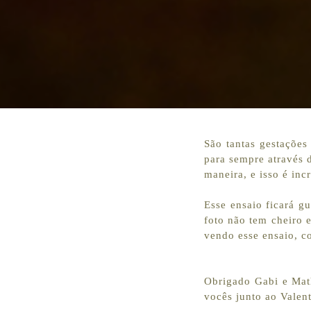
São tantas gestações
para sempre através 
maneira, e isso é incr
Esse ensaio ficará 
foto não tem cheiro e
vendo esse ensaio, c
Obrigado Gabi e Mat
vocês junto ao Valen