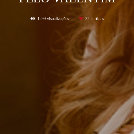
1299
visualizações
32
curtidas