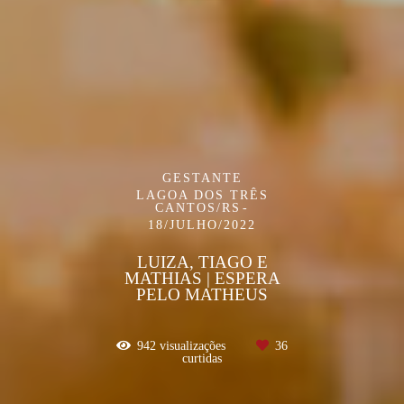
GESTANTE
LAGOA DOS TRÊS
CANTOS/RS
18/JULHO/2022
LUIZA, TIAGO E
MATHIAS | ESPERA
PELO MATHEUS
942
visualizações
36
curtidas