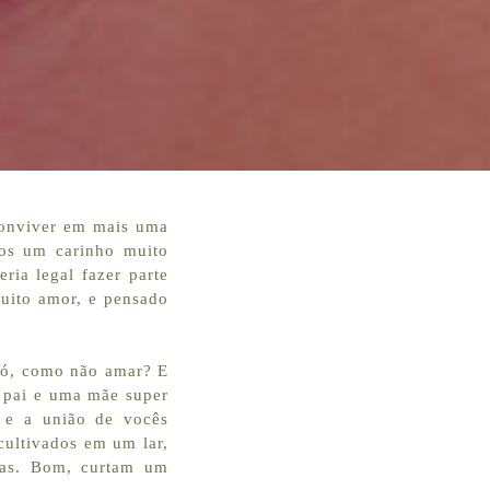
conviver em mais uma
mos um carinho muito
ria legal fazer parte
uito amor, e pensado
avó, como não amar? E
m pai e uma mãe super
e e a união de vocês
cultivados em um lar,
has. Bom, curtam um