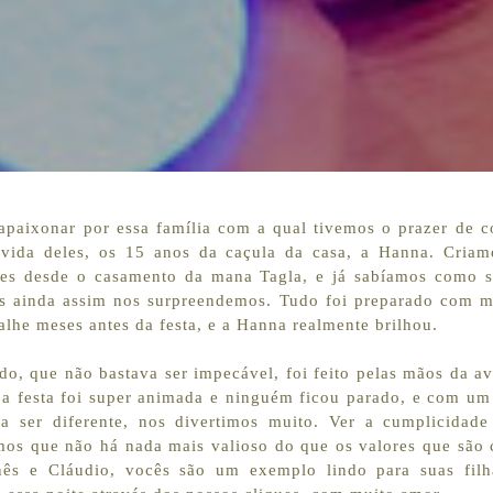
 apaixonar por essa família com a qual tivemos o prazer de 
 vida deles, os 15 anos da caçula da casa, a Hanna. Cria
les desde o casamento da mana Tagla, e já sabíamos como se
mas ainda assim nos surpreendemos. Tudo foi preparado com m
lhe meses antes da festa, e a Hanna realmente brilhou.
do, que não bastava ser impecável, foi feito pelas mãos da 
, a festa foi super animada e ninguém ficou parado, e com u
ria ser diferente, nos divertimos muito. Ver a cumplicidad
os que não há nada mais valioso do que os valores que são 
nês e Cláudio, vocês são um exemplo lindo para suas fil