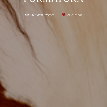
969
visualizações
21
curtidas