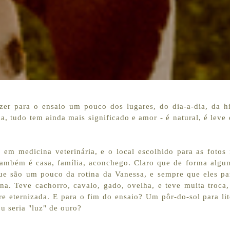
er para o ensaio um pouco dos lugares, do dia-a-dia, da hi
a, tudo tem ainda mais significado e amor - é natural, é leve
em medicina veterinária, e o local escolhido para as fotos
também é casa, família, aconchego. Claro que de forma algu
ue são um pouco da rotina da Vanessa, e sempre que eles pa
. Teve cachorro, cavalo, gado, ovelha, e teve muita troca,
re eternizada. E para o fim do ensaio? Um pôr-do-sol para li
u seria "luz" de ouro?