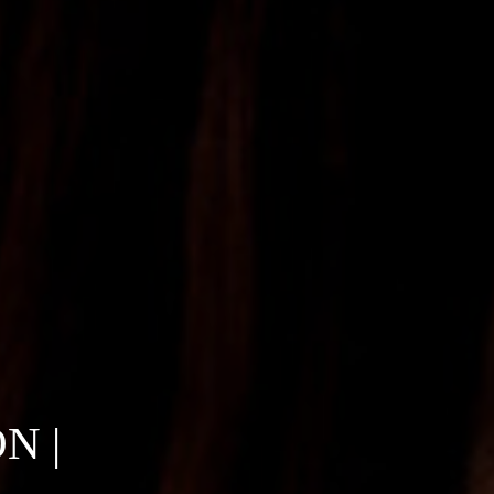
1
N |