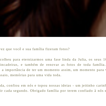
vez que você e sua família fizeram fotos?
colheu para eternizarmos uma fase linda da Julia, os seus 
brincadeiras, e também de renovar as fotos de toda família
re a importância de ter um momento assim, um momento para 
ensaio, memórias para uma vida toda.
ida, confiou em nós e topou nossas ideias - um jeitinho cari
tir cada segundo. Obrigado família por terem confiado à nós es