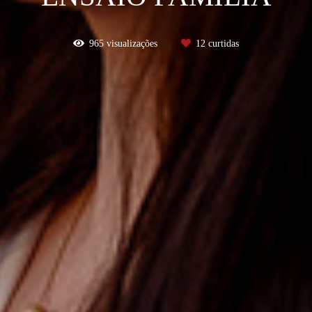
965
visualizações
12
curtidas