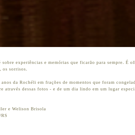
é sobre experiências e memórias que ficarão para sempre. É o
 os sorrisos.
 anos da Rochéli em frações de momentos que foram congelad
 através dessas fotos - e de um dia lindo em um lugar especia
ler e Welison Brisola
k/RS