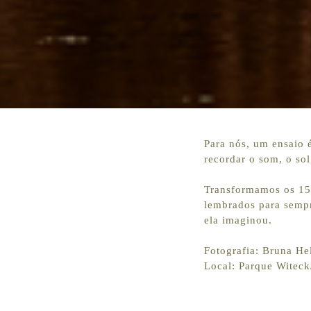
Para nós, um ensaio 
recordar o som, o sol,
Transformamos os 15
lembrados para sempre
ela imaginou.
Fotografia: Bruna Hel
Local: Parque Witec