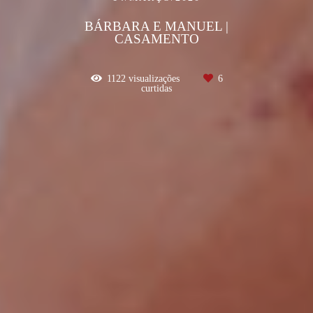
BÁRBARA E MANUEL |
CASAMENTO
1122
visualizações
6
curtidas