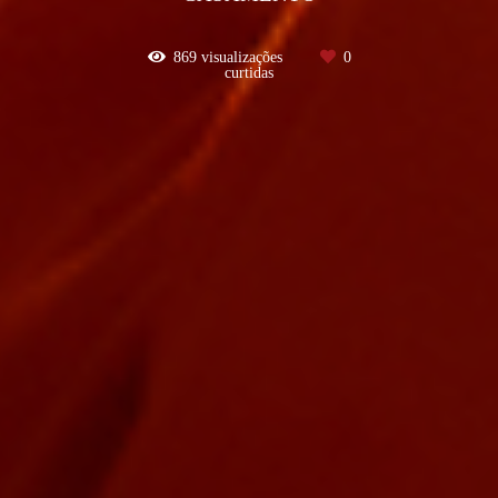
869
visualizações
0
curtidas