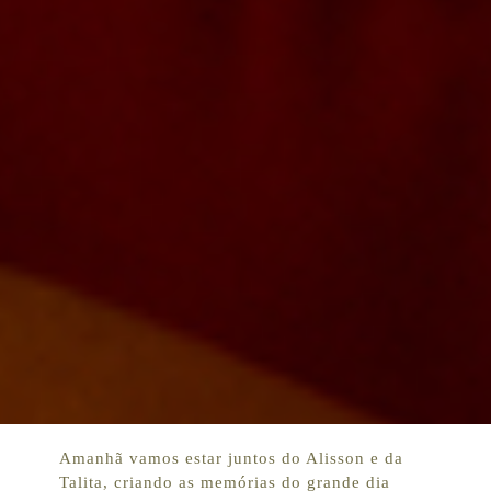
Amanhã vamos estar juntos do Alisson e da
Talita, criando as memórias do grande dia