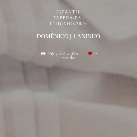
INFANTIL
TAPERA/RS
01/JUNHO/2026
DOMÊNICO | 1 ANINHO
155
visualizações
0
curtidas